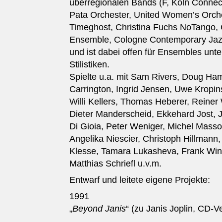
überregionalen Bands (F, Köln Connect
Pata Orchester, United Women’s Orche
Timeghost, Christina Fuchs NoTango,
Ensemble, Cologne Contemporary Jazz
und ist dabei offen für Ensembles unte
Stilistiken.
Spielte u.a. mit Sam Rivers, Doug Ha
Carrington, Ingrid Jensen, Uwe Kropins
Willi Kellers, Thomas Heberer, Reiner
Dieter Manderscheid, Ekkehard Jost, 
Di Gioia, Peter Weniger, Michel Masso
Angelika Niescier, Christoph Hillmann
Klesse, Tamara Lukasheva, Frank Wing
Matthias Schriefl u.v.m.
Entwarf und leitete eigene Projekte:
1991
„
Beyond Janis
“ (zu Janis Joplin, CD-V